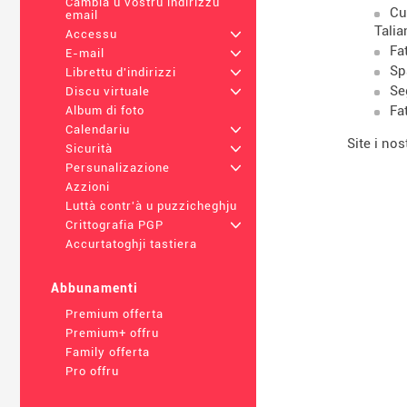
Cambià u vostru indirizzu
Cu
email
Talia
Accessu
+
Fa
E-mail
+
Sp
Librettu d'indirizzi
+
Se
Discu virtuale
+
Fa
Album di foto
Calendariu
+
Site i nos
Sicurità
+
Persunalizazione
+
Azzioni
Luttà contr'à u puzzicheghju
Crittografia PGP
+
Accurtatoghji tastiera
Abbunamenti
Premium offerta
Premium+ offru
Family offerta
Pro offru