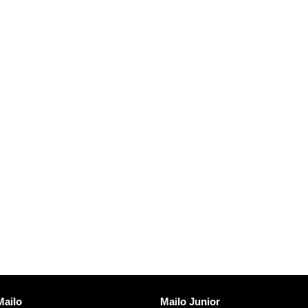
Scopre Mailo
Mailo
Mailo Junior