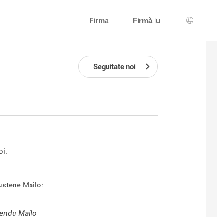
Firma
Firmà lu
Selezzio
Seguitate noi
oi.
sustene Mailo:
tendu Mailo