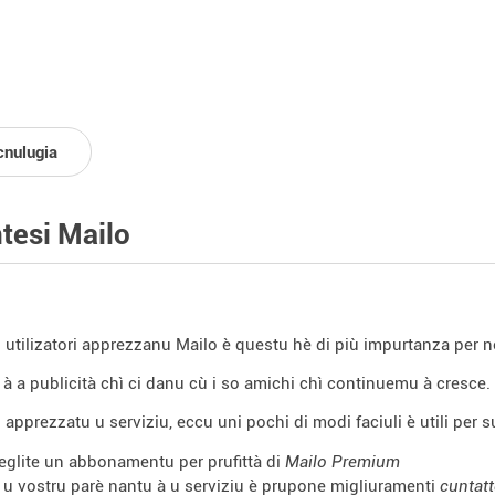
cnulugia
tesi Mailo
utilizatori apprezzanu Mailo è questu hè di più impurtanza per n
 à a publicità chì ci danu cù i so amichi chì continuemu à cresce.
 apprezzatu u serviziu, eccu uni pochi di modi faciuli è utili per 
eglite un abbonamentu per prufittà di
Mailo Premium
 u vostru parè nantu à u serviziu è prupone migliuramenti
cuntat