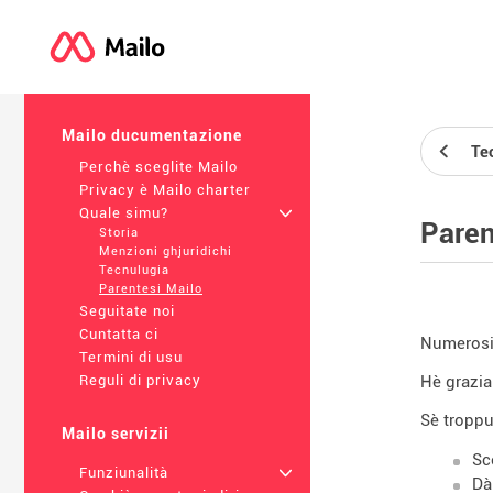
Mailo ducumentazione
Te
Perchè sceglite Mailo
Privacy è Mailo charter
Quale simu?
+
Paren
Storia
Menzioni ghjuridichi
Tecnulugia
Parentesi Mailo
Seguitate noi
Cuntatta ci
Numerosi 
Termini di usu
Hè grazia
Reguli di privacy
Sè troppu
Mailo servizii
Sc
Funziunalità
+
Dà