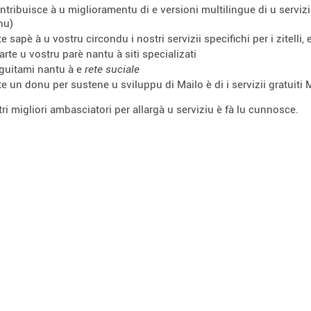
ntribuisce à u miglioramentu di e versioni multilingue di u servizi
nu)
te sapè à u vostru circondu i nostri servizii specifichi per i zitelli
arte u vostru parè nantu à siti specializati
guitami nantu à e
rete suciale
te un donu per sustene u sviluppu di Mailo è di i servizii gratuiti
tri migliori ambasciatori per allargà u serviziu è fà lu cunnosce.